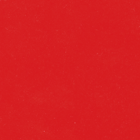
CON MUCHO ACENTO
NUESTRAS CERVEZAS
SOBRE NOSOTROS
Aviso Legal
Políticas Sociales
|
Privacidad
Sostenibilidad
|
Alcohol y Salud
Cruzcampo Volver
|
Cookies
Editar Cookies
|
Contacto
900 838 668
|