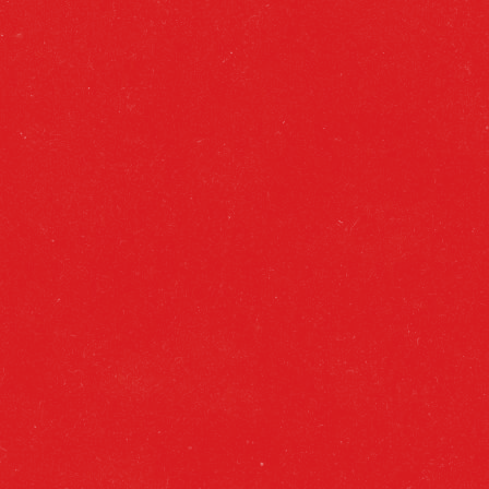
mucho lirili (tremendo planazo) y la mitad
de lerele (mañana a primera en pie).
Está tremenda.
Aroma, y sabor intenso con gran
personalidad y cuerpo gracias a la
innovadora levadura usaba en su
elaboración.
Alcohol: 2,4% vol., la mitad de alcohol que
Cruzcampo Pilsen 4,8% vol.
Maridaje: Aperitivos fríos, ensaladas,
pescados y carnes blancas.
Agua. Malta de cebada. Maíz. Lúpulo.