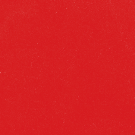
PROCESO
DE FABRICACIÓN
Maceración de malta y posterior
tratamiento especial del mosto, por
cepa exclusiva de levadura
seleccionada.
Filtración para obtener un producto