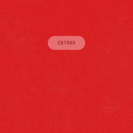
ENTRAR
PILSEN
Sabor suave, toque aromático y amargor
moderado desde 1904. Casi ná.
Y es que la fórmula de nuestra mítica
Cruzcampo Pilsen la dotan de un sabor y un
carácter único.