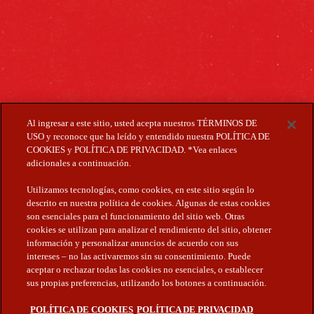
Al ingresar a este sitio, usted acepta nuestros TÉRMINOS DE
Cruzcampo © 2024
USO y reconoce que ha leído y entendido nuestra POLÍTICA DE
Responsable del tratamiento: Heineken España, S.A.
COOKIES y POLÍTICA DE PRIVACIDAD. *Vea enlaces
Datos de contacto: Compañía con C.I.F.A - 28006013 y domicilio social en
adicionales a continuación.
Avenida de Andalucía 1, 41007, Sevilla(España)
Finalidad: Ofrecerte información de interés, teniendo en cuenta tus
intereses, características y preferencias.
Utilizamos tecnologías, como cookies, en este sitio según lo
Legitimación: - Interés legítimo - Consentimiento Expreso - Relación
descrito en nuestra política de cookies. Algunas de estas cookies
contractual
son esenciales para el funcionamiento del sitio web. Otras
Destinatarios: Otras empresas del Grupo Heineken, entidades colaboradoras
cookies se utilizan para analizar el rendimiento del sitio, obtener
así como encargados del tratamiento dentro y fuera de la UE.
Derechos: Acceso, rectificación, supresión, oposición, limitación al
información y personalizar anuncios de acuerdo con sus
tratamiento de datos, portabilidad de datos, así como a no ser objeto de
intereses – no las activaremos sin su consentimiento. Puede
decisiones automatizadas.
aceptar o rechazar todas las cookies no esenciales, o establecer
Información adicional: Para más información adicional, consulta la Política
sus propias preferencias, utilizando los botones a continuación.
de Privacidad de HEINEKEN en el siguiente enlace:
https://www.cruzcampo.es/politica-privacidad
No compartir contenidos de esta página con menores de 18 años.
POLÍTICA DE COOKIES
POLÍTICA DE PRIVACIDAD